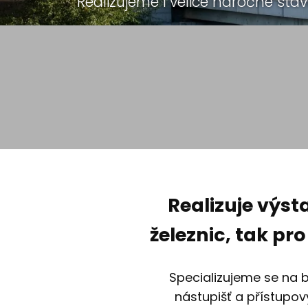
Realizujeme i velice náročné sta
Realizuje výst
železnic, tak pr
Specializujeme se na b
nástupišť a přístupov