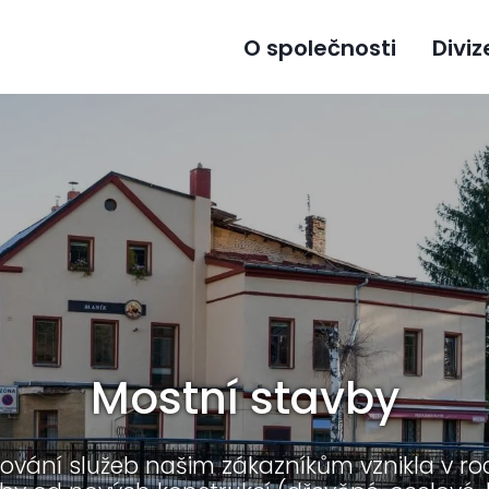
O společnosti
Diviz
Mostní stavby
ňování služeb našim zákazníkům vznikla v ro