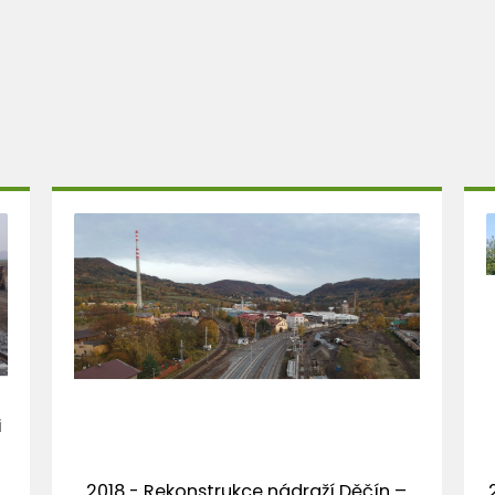
i
2018 - Rekonstrukce nádraží Děčín –