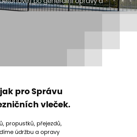
, betonové) po generální opravy a
 jak pro Správu
ezničních vleček.
ů, propustků, přejezdů,
vádíme údržbu a opravy