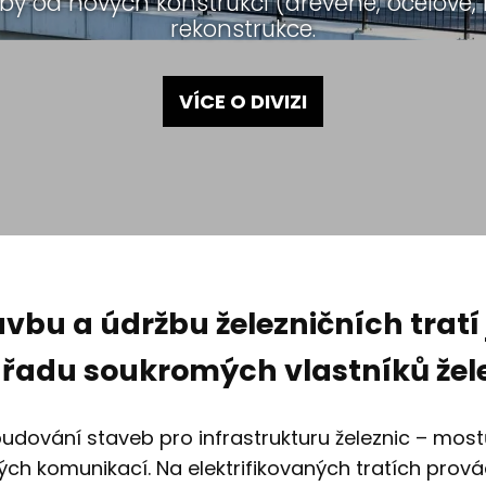
vby od nových konstrukcí (dřevěné, ocelové
rekonstrukce.
VÍCE O DIVIZI
avbu a údržbu železničních tratí
o řadu soukromých vlastníků žel
udování staveb pro infrastrukturu železnic – most
ých komunikací. Na elektrifikovaných tratích pro