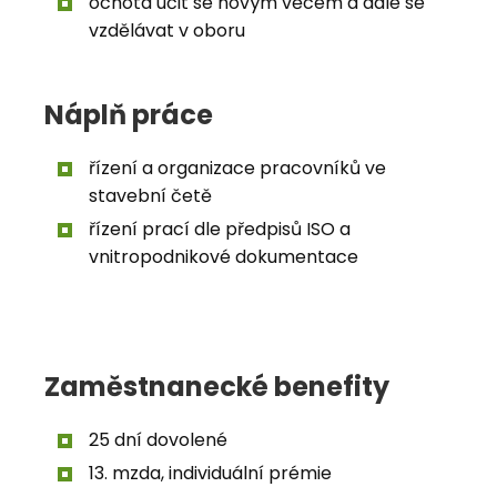
ochota učit se novým věcem a dále se
vzdělávat v oboru
Náplň práce
řízení a organizace pracovníků ve
stavební četě
řízení prací dle předpisů ISO a
vnitropodnikové dokumentace
Zaměstnanecké benefity
25 dní dovolené
13. mzda, individuální prémie