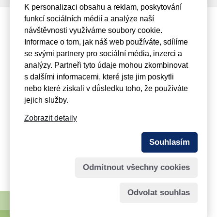
K personalizaci obsahu a reklam, poskytování
funkcí sociálních médií a analýze naší
návštěvnosti využíváme soubory cookie.
Informace o tom, jak náš web používáte, sdílíme
se svými partnery pro sociální média, inzerci a
+420 475 201 349
analýzy. Partneři tyto údaje mohou zkombinovat
s dalšími informacemi, které jste jim poskytli
Mařákova 3079/2, 400 01
Ústí nad Labem
nebo které získali v důsledku toho, že používáte
jejich služby.
info@viamont.cz
Zobrazit detaily
© 2026
VIAMONT Servis a. s.
- člen holdingu
Souhlasím
MONVIA
Odmítnout všechny cookies
Spravuje:
webmaster Jiří Šmíd
Odvolat souhlas