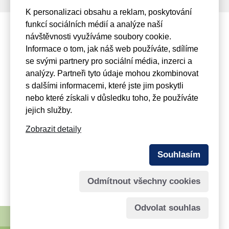
K personalizaci obsahu a reklam, poskytování
funkcí sociálních médií a analýze naší
návštěvnosti využíváme soubory cookie.
Informace o tom, jak náš web používáte, sdílíme
se svými partnery pro sociální média, inzerci a
+420 475 201 349
analýzy. Partneři tyto údaje mohou zkombinovat
Mařákova 3079/2, 400 01
s dalšími informacemi, které jste jim poskytli
Ústí nad Labem
nebo které získali v důsledku toho, že používáte
jejich služby.
info@viamont.cz
Zobrazit detaily
© 2026
VIAMONT Servis a. s.
- člen holdingu
Souhlasím
MONVIA
Odmítnout všechny cookies
Spravuje:
webmaster Jiří Šmíd
Odvolat souhlas