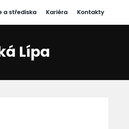
e a střediska
Kariéra
Kontakty
ká Lípa