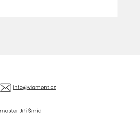
info@viamont.cz
aster Jiří Šmíd