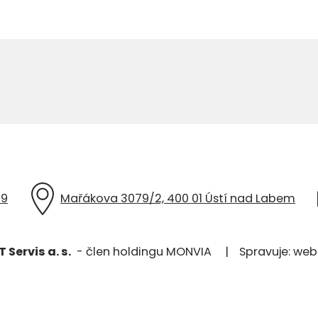
49
Mařákova 3079/2, 400 01 Ústí nad Labem
Servis a. s.
- člen holdingu MONVIA
|
Spravuje:
webm