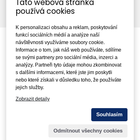
Tato webová stránka
používá cookies
K personalizaci obsahu a reklam, poskytování
funkcí sociálních médií a analýze naší
návštěvnosti využíváme soubory cookie.
Informace o tom, jak náš web používáte, sdílíme
se svými partnery pro sociální média, inzerci a
+420 475 201 349
analýzy. Partneři tyto údaje mohou zkombinovat
s dalšími informacemi, které jste jim poskytli
Mařákova 3079/2, 400 01
Ústí nad Labem
nebo které získali v důsledku toho, že používáte
jejich služby.
info@viamont.cz
Zobrazit detaily
© 2026
VIAMONT Servis a. s.
- člen holdingu
Souhlasím
MONVIA
Odmítnout všechny cookies
Spravuje:
webmaster Jiří Šmíd