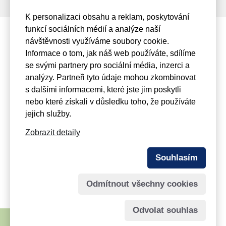
K personalizaci obsahu a reklam, poskytování
funkcí sociálních médií a analýze naší
návštěvnosti využíváme soubory cookie.
Informace o tom, jak náš web používáte, sdílíme
se svými partnery pro sociální média, inzerci a
+420 475 201 349
analýzy. Partneři tyto údaje mohou zkombinovat
s dalšími informacemi, které jste jim poskytli
Mařákova 3079/2, 400 01
Ústí nad Labem
nebo které získali v důsledku toho, že používáte
jejich služby.
info@viamont.cz
Zobrazit detaily
© 2026
VIAMONT Servis a. s.
- člen holdingu
Souhlasím
MONVIA
Odmítnout všechny cookies
Spravuje:
webmaster Jiří Šmíd
Odvolat souhlas